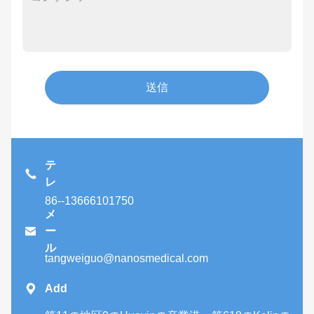
送信
テ
レ
86--13666101750
メ

ー
ル
tangweiguo@nanosmedical.com

Add