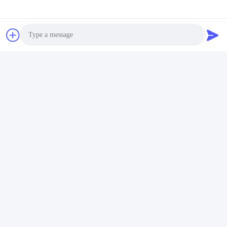
Townie
Photo
Sales Manager
Video Call
ワットスアップ:
Audio Call
+8613666101750
wechat:
+8613666101750
メール :
tangweiguo@nanosmedical.com
Phone: