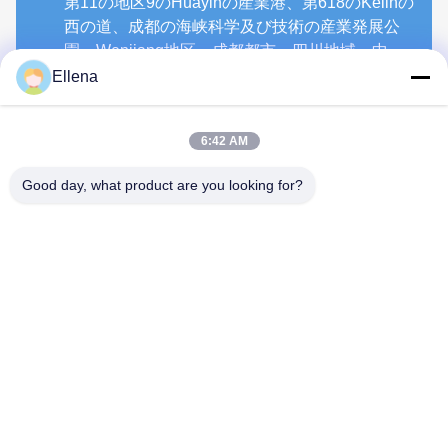
第11の地区9のHuayinの産業港、第618のKelinの
西の道、成都の海峡科学及び技術の産業発展公
園、Wenjiang地区、成都都市、四川地域、中
国。611130
Ellena
6:42 AM
Chengdu Mechan Electronic
Good day, what product are you looking for?
Technology Co., Ltd