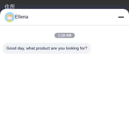
住所
Ellena
会社の住所
第11の地区9のHuayinの産業港、第618のKelinの西の道、成都の
海峡科学及び技術の産業発展公園、Wenjiang地区、成都都市、四
1:18 AM
川地域、中国。611130
Good day, what product are you looking for?
工場アドレス
第11の地区9のHuayinの産業港、第618のKelinの西の道、成都の
海峡科学及び技術の産業発展公園、Wenjiang地区、成都都市、四
川地域、中国。611130
テレ
86--13666101750
中国 良質 血しょう外科システム サプライヤー。 Copyright©