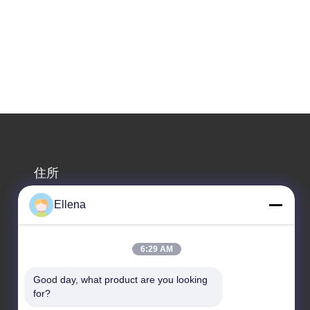
住所
会社の住所
Ellena
第11の地区9のHuayinの産業港、第618のKelinの西の
道、成都の海峡科学及び技術の産業発展公園、
Wenjiang地区、成都都市、四川地域、中国。611130
6:29 AM
工場アドレス
Good day, what product are you looking 
for?
第11の地区9のHuayinの産業港、第618のKelinの西の
道、成都の海峡科学及び技術の産業発展公園、