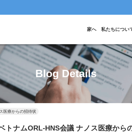
家へ
私たちについ
Blog Details
ナノス医療からの招待状
回ベトナムORL-HNS会議 ナノス医療から