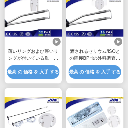
薄いリングおよび厚いリ
渡されるセリウム/ISOと
ングが付いている単一の
の両極BPHの外科調査血
ループ設計BPH外科血し
しょう運動切断
最高 の 価格 を 入手 する
ょう調査
最高 の 価格 を 入手 する