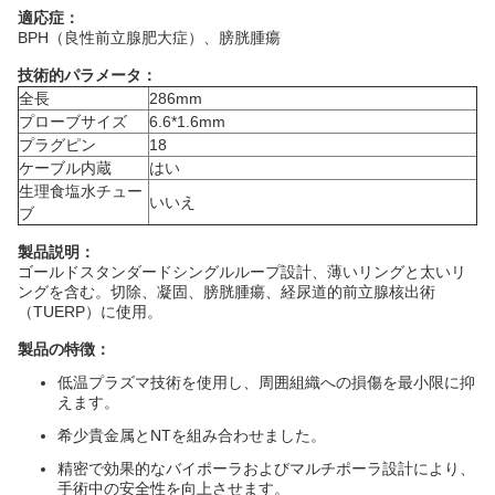
適応症：
BPH（良性前立腺肥大症）、膀胱腫瘍
技術的パラメータ：
全長
286mm
プローブサイズ
6.6*1.6mm
プラグピン
18
ケーブル内蔵
はい
生理食塩水チュー
いいえ
ブ
製品説明：
ゴールドスタンダードシングルループ設計、薄いリングと太いリ
ングを含む。切除、凝固、膀胱腫瘍、経尿道的前立腺核出術
（TUERP）に使用。
製品の特徴：
低温プラズマ技術を使用し、周囲組織への損傷を最小限に抑
えます。
希少貴金属とNTを組み合わせました。
精密で効果的なバイポーラおよびマルチポーラ設計により、
手術中の安全性を向上させます。