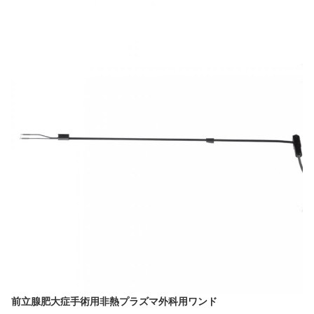
前立腺肥大症手術用非熱プラズマ外科用ワンド