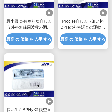
最小限に-侵略的な血しょ
Procise血しょう細い棒
う外科無線周波数の調査
BPHの外科調査の運動血
両極TURP
しょう両極TURP
最高 の 価格 を 入手 する
最高 の 価格 を 入手 する
長い生命BPH外科調査血