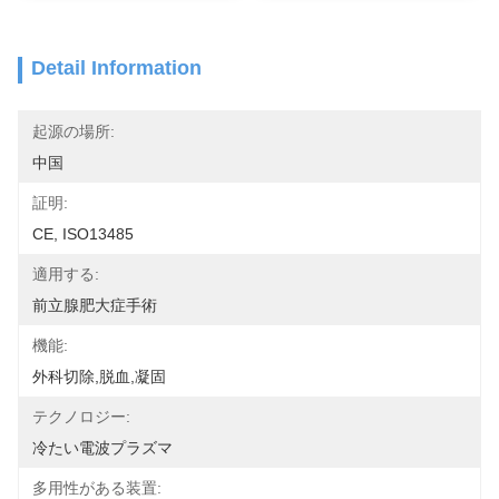
Detail Information
起源の場所:
中国
証明:
CE, ISO13485
適用する:
前立腺肥大症手術
機能:
外科切除,脱血,凝固
テクノロジー:
冷たい電波プラズマ
多用性がある装置: