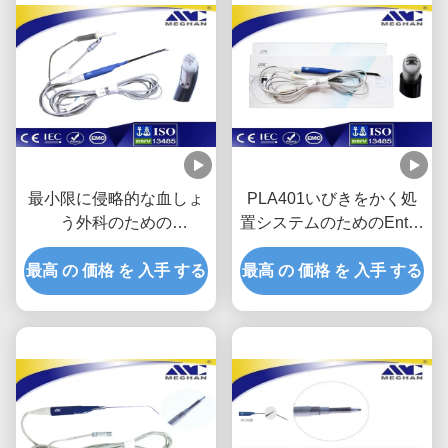
最小限に侵略的な血しょ
PLA401いびきをかく処
う外科のための
置システムのためのEnt外
Tonsillectomy血しょう細
科器械のENT調査
最高 の 価格 を 入手 する
い棒のENT調査
最高 の 価格 を 入手 する