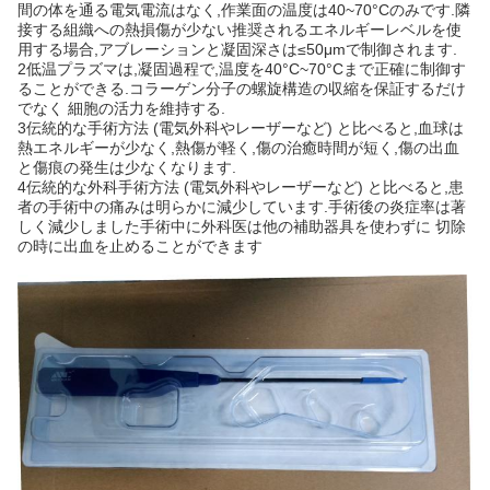
間の体を通る電気電流はなく,作業面の温度は40~70°Cのみです.隣
接する組織への熱損傷が少ない推奨されるエネルギーレベルを使
用する場合,アブレーションと凝固深さは≤50μmで制御されます.
2低温プラズマは,凝固過程で,温度を40°C~70°Cまで正確に制御す
ることができる.コラーゲン分子の螺旋構造の収縮を保証するだけ
でなく 細胞の活力を維持する.
3伝統的な手術方法 (電気外科やレーザーなど) と比べると,血球は
熱エネルギーが少なく,熱傷が軽く,傷の治癒時間が短く,傷の出血
と傷痕の発生は少なくなります.
4伝統的な外科手術方法 (電気外科やレーザーなど) と比べると,患
者の手術中の痛みは明らかに減少しています.手術後の炎症率は著
しく減少しました手術中に外科医は他の補助器具を使わずに 切除
の時に出血を止めることができます