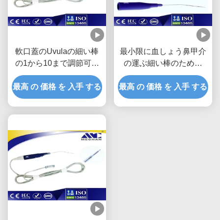
軟口蓋のUvulaの細い棒
最小限に血しょう鼻甲介
の1から10まで調節可能
の運ぶ細い棒のための
なEnt外科手術用の器具の
ENT調査の侵略的な外科
最高 の 価格 を 入手 する
切除
最高 の 価格 を 入手 する