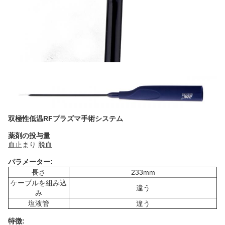
双極性低温RFプラズマ手術システム
薬剤の投与量
血止まり 脱血
パラメーター:
長さ
233mm
ケーブルを組み込
違う
み
塩液管
違う
特徴: