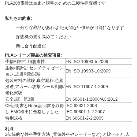
PLA208電極は血止と脱毛のための二極性探査機です
私たちの約束:
十分な貯蔵品があれば 絶え間ない供給が可能になります
探査機の質を高めてください
間に合う配達だ
PLAシリーズ製品の検査項目:
生物相容性 細胞毒性
EN ISO 10993-5:2009
生物相容性: センチティゼーシ
EN ISO 10993-10:2009
ョン,皮膚刺激試験
包装材料の試験:真空漏れ,色素
浸透,アガール攻撃,シール剥離/
EN ISO 11607-1:2009
老化実験
安全規則 第3版
EN 60601-1:2006/AC:2012
CE証明書とRohs証明書を取得
IEC 62321:2008
し,EMC検出に合格しました
IEC 60601-1-2:2007
特別規格
EN 60601-2-2:2009
利点:
1伝統的な外科手術方法 (電気外科やレーザーなど) と比べると,人